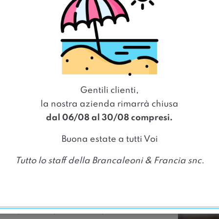
zione
Gentili clienti,
la nostra azienda rimarrà chiusa
mmata
dal 06/08 al 30/08 compresi.
Buona estate a tutti Voi
cliente possiamo fornire ogni tipo di
ta a preservare l’integrità dei nostri
Tutto lo staff della Brancaleoni & Francia snc.
po.
o offriamo la possibilità di
interventi da eseguire sulle nostre
o da parte di personale qualificato.