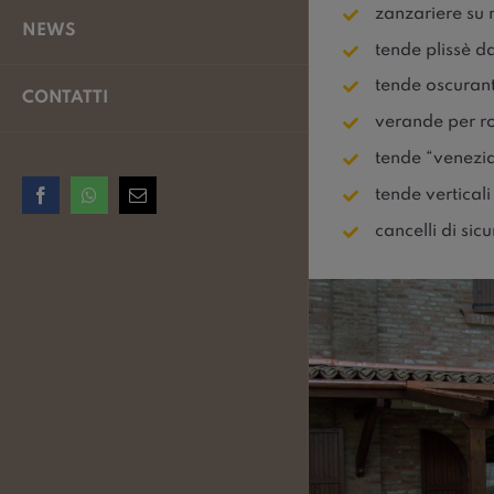
zanzariere su 
NEWS
tende plissè da
tende oscuranti
CONTATTI
verande per ro
tende “venezia
Facebook
WhatsApp
Email
tende verticali
cancelli di sic