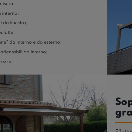
misura;
 interno;
 da finestra;
ulotte;
ne” da interno e da esterno;
 orientabili da interno;
urezza.
Sop
gra
Effettu