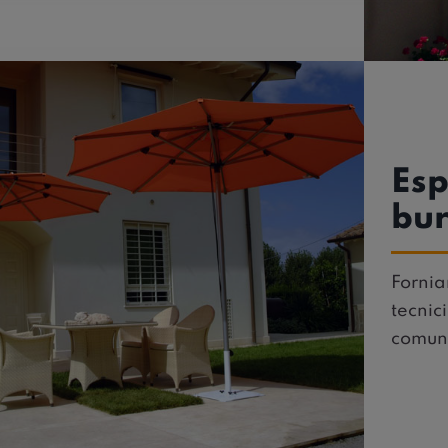
Esp
bur
Forniam
tecnic
comuna