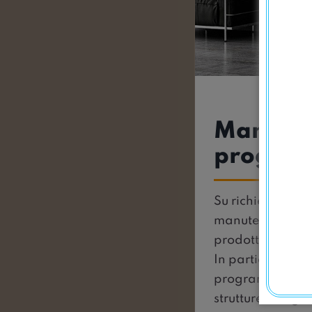
Manuten
progra
Su richiesta del 
manutenzione vol
prodotti nel tem
In particolar mod
programmare gli 
strutture in legn