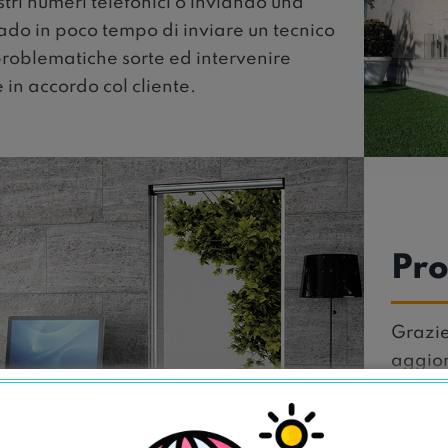
ri numeri telefonici o inviando una
ado in poco tempo di inviare un tecnico
problematiche sorte ed intervenire
in accordo col cliente.
Pro
Grazie
aggior
al cli
person
dettag