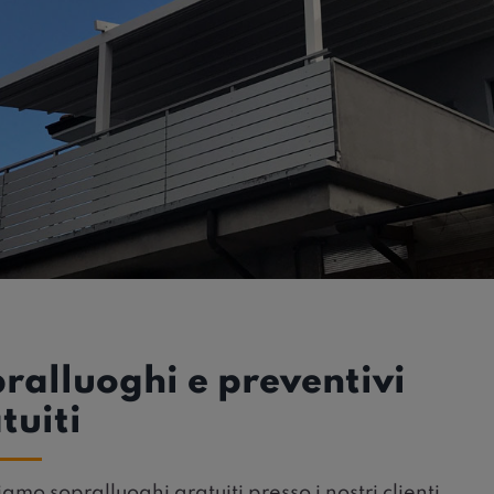
ralluoghi e preventivi
tuiti
iamo sopralluoghi gratuiti presso i nostri clienti