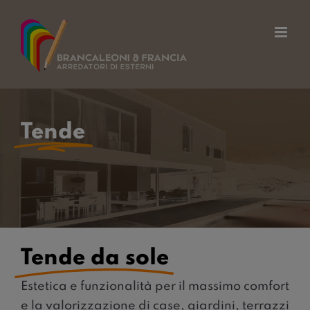
Salta
al
contenuto
Tende
Tende da sole
Estetica e funzionalità per il massimo comfort
e la valorizzazione di case, giardini, terrazzi