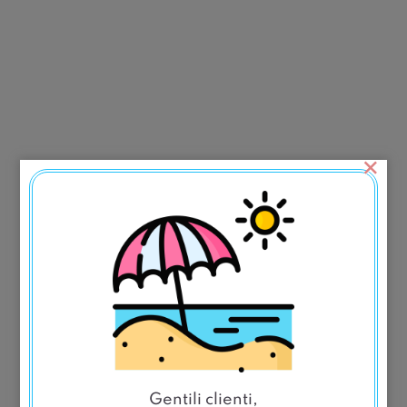
×
Gentili clienti,