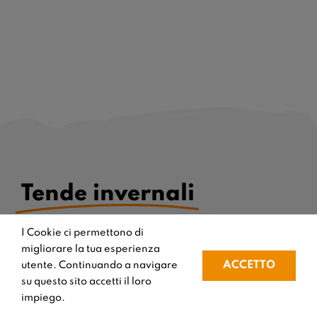
Tende invernali
I Cookie ci permettono di
Mettiamo al servizio dei nostri clienti la
migliorare la tua esperienza
costante ricerca di nuovi prodotti e materiali
ACCETTO
utente. Continuando a navigare
per consentire di vivere gli ambienti esterni
su questo sito accetti il loro
anche nei mesi più freddi al riparo dalle
impiego.
intemperie.